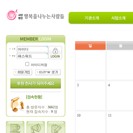
일
월
아이디저장
3
4
총 방문자수 :
3662
명
현재 접속자수 :
9
명
10
11