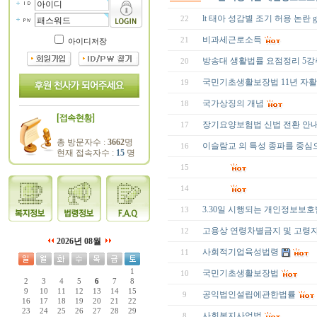
lt 태아 성감별 조기 허용 논란
22
비과세근로소득
21
아이디저장
방송대 생활법률 요점정리 5
20
국민기초생활보장법 11년 자
19
국가상징의 개념
18
장기요양보험법 신법 전환 안
17
총 방문자수 :
3662
명
이슬람교 의 특성 종파를 중심
16
현재 접속자수 :
15
명
15
14
3.30일 시행되는 개인정보보
13
고용상 연령차별금지 및 고령
12
2026년 08월
사회적기업육성법령
11
1
국민기초생활보장법
10
2
3
4
5
6
7
8
9
10
11
12
13
14
15
공익법인설립에관한법률
9
16
17
18
19
20
21
22
23
24
25
26
27
28
29
사회복지사업법
8