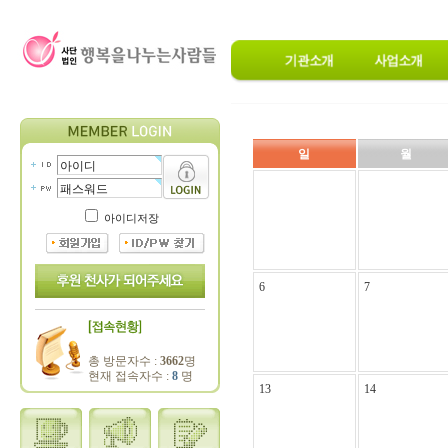
일
월
아이디저장
6
7
총 방문자수 :
3662
명
현재 접속자수 :
8
명
13
14